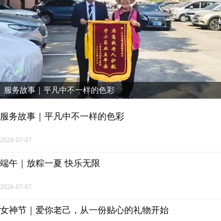
服务故事｜平凡中不一样的色彩
服务故事｜平凡中不一样的色彩
2026-07-07
端午｜放粽一夏 快乐无限
2026-07-07
女神节｜爱你老己，从一份贴心的礼物开始