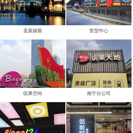
圣莫丽斯
世贸中心
缤果空间
南宁分公司