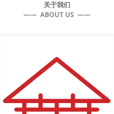
关于我们
—— ABOUT US ——