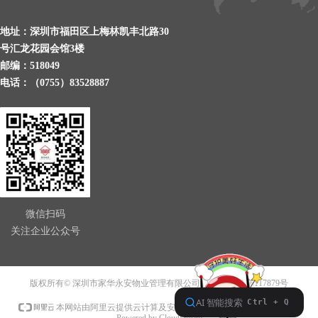
地址：深圳市福田区上梅林凯丰北路30
号汇龙花园会馆3楼
邮编：518049
电话：（0755）83528887
微信扫码
关注企业公众号
粤ICP备16117879号
版权所有© 深圳市家华永安物业管理有限公司
本网站支持
IPv6
本网站由阿里云提供云计算及安全服务
Powered by CloudDream