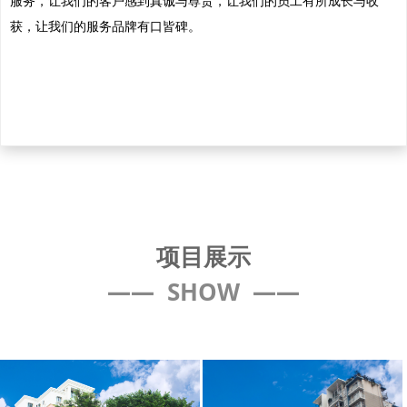
服务，让我们的客户感到真诚与尊贵，让我们的员工有所成长与收
获，让我们的服务品牌有口皆碑。
查看更多
项目展示
—— SHOW
——