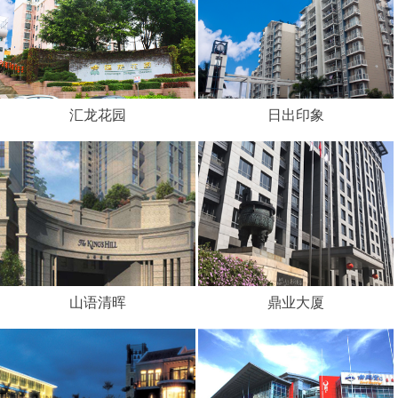
汇龙花园
日出印象
山语清晖
鼎业大厦