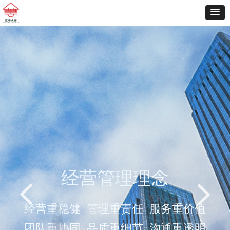
以顶层视野
经营管理理念
넳
넲
做精品物业
经营重稳健 管理重责任 服务重价值
团队重协同
品质重细节 沟通重透明