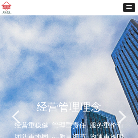
以顶层视野
经营管理理念
넳
넲
做精品物业
经营重稳健 管理重责任 服务重价值
团队重协同
品质重细节 沟通重透明