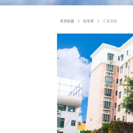
首页标题
ꄲ
住宅类
ꄲ
汇龙花园