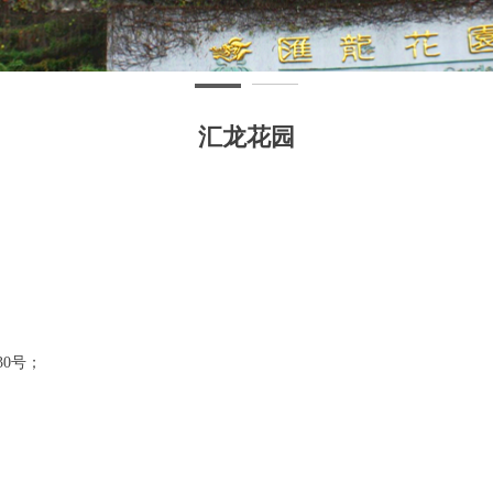
汇龙花园
0号；