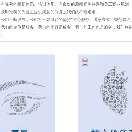
司有完善的组织体系、培训体系、有良好的薪酬福利待遇和员工职业规划
，及时准确的为业主提供满意的服务是我们的不断追求。
着公司不断发展，公司将一如继往的坚持“全心服务、满意高效、规范管理
，我们的定位是服务，我们的宗旨是服务，我们的工作也是服务，我们将
誉。