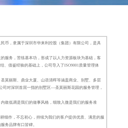
万元人民币，隶属于深圳市华来利控股（集团）有限公司，是具
意的服务，苦练基本功，形成了以人力资源板块为基础，客
、借鉴经验的基础上，公司导入了ISO9001质量管理体
、圣莫丽斯、鼎业大厦、山语清晖等涵盖商业、别墅、多层
年公司对深圳首屈一指的别墅区---圣莫丽斯花园的服务管理，
。内敛低调是我们的做事风格，细致入微是我们的服务准
深耕细作，不忘初心，持续为我们的客户提供优质、满意的服
的服务品牌有口皆碑。