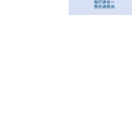
员工形象 /
EMPLOYEE IMAGE
企业荣誉 /
CORPORATE HONORS