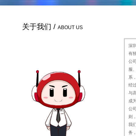
关于我们 /
ABOUT US
深
有
公
服
系
经
与
成
公
则
我
务